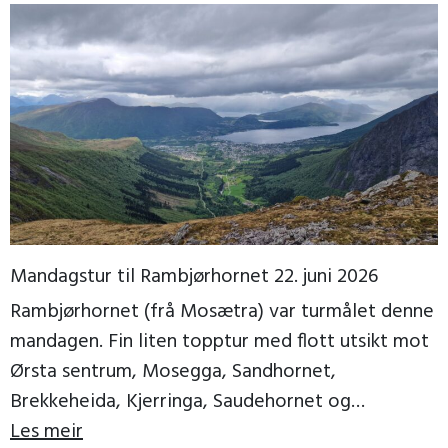
Mandagstur til Rambjørhornet 22. juni 2026
Rambjørhornet (frå Mosætra) var turmålet denne
mandagen. Fin liten topptur med flott utsikt mot
Ørsta sentrum, Mosegga, Sandhornet,
Brekkeheida, Kjerringa, Saudehornet og
Vassdalstinden. Vi fekk ein fin kveld, til og […]
Les meir