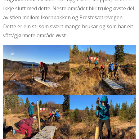
ikkje slutt med dette. Neste området blir truleg øvste del
av stien mellom Ikornbakken og Prestesætrevegen.
Dette er ein sti som svært mange brukar og som har eit
vått/gjørmete område øvst.