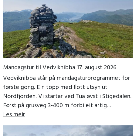
Mandagstur til Vedviknibba 17. august 2026
Vedviknibba står på mandagsturprogrammet for
første gong. Ein topp med flott utsyn ut
Nordfjorden. Vi startar ved Tua øvst i Stigedalen.
Først på grusveg 3-400 m forbi eit artig
trollgjerde, […]
Les meir