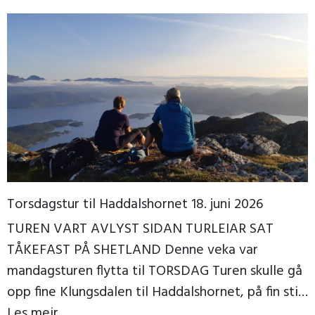
Torsdagstur til Haddalshornet 18. juni 2026
TUREN VART AVLYST SIDAN TURLEIAR SAT
TÅKEFAST PÅ SHETLAND Denne veka var
mandagsturen flytta til TORSDAG Turen skulle gå
opp fine Klungsdalen til Haddalshornet, på fin sti
til topps, der […]
Les meir