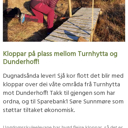
Kloppar på plass mellom Turnhytta og
Dunderhoff!
Dugnadsånda lever! Sjå kor flott det blir med
kloppar over dei våte områda frå Turnhytta
mot Dunderhoff! Takk til gjengen som har
ordna, og til Sparebank1 Søre Sunnmøre som
støttar tiltaket økonomisk.
Ungdomsskuleelevane har bygd fleire kloppar, så det er