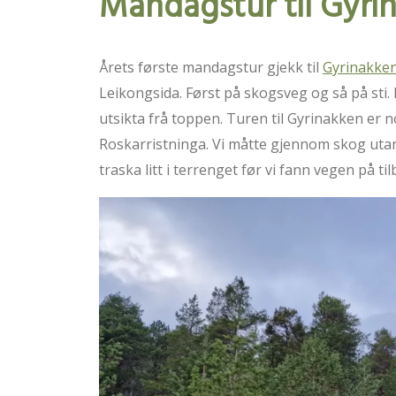
Mandagstur til Gyri
Årets første mandagstur gjekk til
Gyrinakke
Leikongsida. Først på skogsveg og så på sti. D
utsikta frå toppen. Turen til Gyrinakken er nok
Roskarristninga. Vi måtte gjennom skog utan 
traska litt i terrenget før vi fann vegen på ti