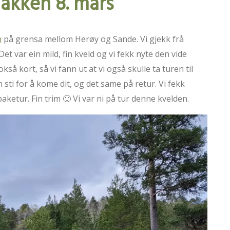
nakken 8. mars
n
på grensa mellom Herøy og Sande. Vi gjekk frå
et var ein mild, fin kveld og vi fekk nyte den vide
så kort, så vi fann ut at vi også skulle ta turen til
sti for å kome dit, og det same på retur. Vi fekk
lbaketur. Fin trim 🙂 Vi var ni på tur denne kvelden.