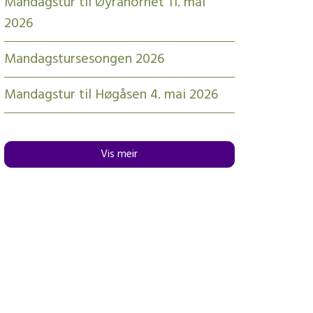
Mandagstur til Øyrahornet 11. mai
2026
Mandagstursesongen 2026
Mandagstur til Høgåsen 4. mai 2026
Vis meir