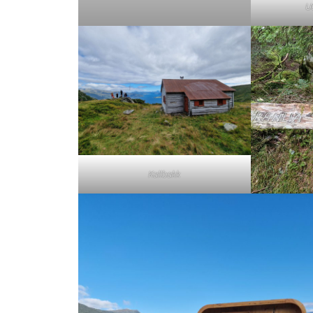
U
Kallbakk