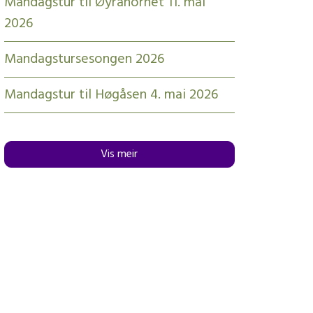
Mandagstur til Øyrahornet 11. mai
2026
Mandagstursesongen 2026
Mandagstur til Høgåsen 4. mai 2026
Vis meir