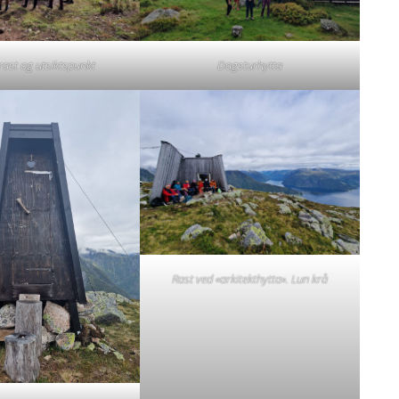
rast og utsiktspunkt
Dagsturhytta
Rast ved «arkitekthytta». Lun krå