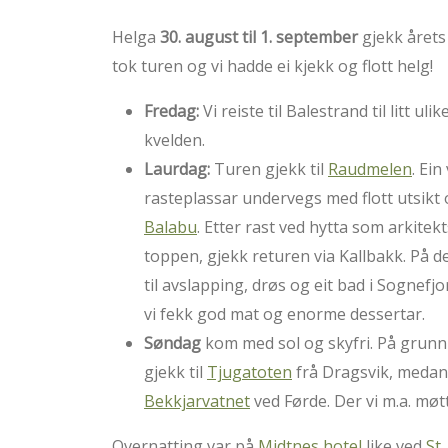
Helga
30. august til 1. september
gjekk årets 
tok turen og vi hadde ei kjekk og flott helg!
Fredag:
Vi reiste til Balestrand til litt u
kvelden.
Laurdag:
Turen gjekk til
Raudmelen
. Ein
rasteplassar undervegs med flott utsikt
Balabu
. Etter rast ved hytta som arkit
toppen, gjekk returen via Kallbakk. På de
til avslapping, drøs og eit bad i Sognef
vi fekk god mat og enorme dessertar.
Søndag
kom med sol og skyfri. På grunn a
gjekk til
Tjugatoten
frå Dragsvik, medan 
Bekkjarvatnet
ved Førde. Der vi m.a. møtt
Overnatting var på
Midtnes hotel
like ved
St.