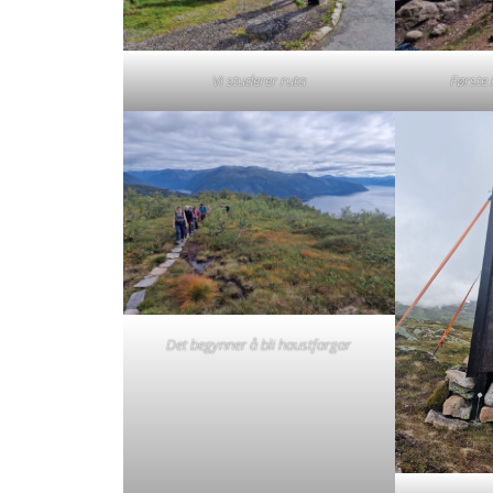
Vi studerer ruta
Første 
Det begynner å bli haustfargar