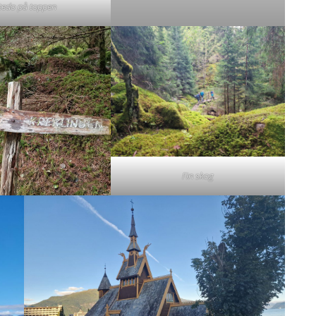
tedo på toppen
Fin skog