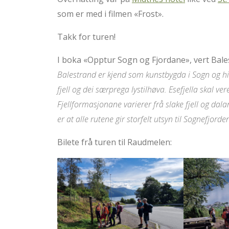
som er med i filmen «Frost».
Takk for turen!
I boka «Opptur Sogn og Fjordane», vert Bales
Balestrand er kjend som kunstbygda i Sogn og hit 
fjell og dei særprega lystilhøva. Esefjella skal v
Fjellformasjonane varierer frå slake fjell og dala
er at alle rutene gir storfelt utsyn til Sognefjord
Bilete frå turen til Raudmelen: