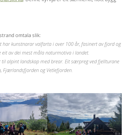
trand omtala slik:
har kunstnarar valfarta i over 100 år, fasinert av fjord og
ere eit av dei mest måla naturmotiva i landet.
r til alpint landskap med brear. Eit særpreg ved fjellturane
en, Fjærlandsfjorden og Vetlefjorden.