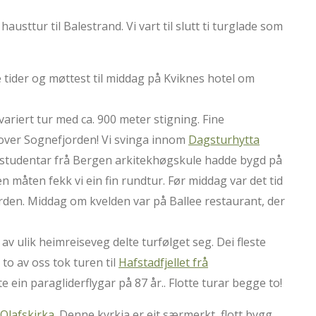
hausttur til Balestrand. Vi vart til slutt ti turglade som
like tider og møttest til middag på Kviknes hotel om
 variert tur med ca. 900 meter stigning. Fine
 over Sognefjorden! Vi svinga innom
Dagsturhytta
ektstudentar frå Bergen arkitekhøgskule hadde bygd på
n måten fekk vi ein fin rundtur. Før middag var det tid
jorden. Middag om kvelden var på Ballee restaurant, der
v ulik heimreiseveg delte turfølget seg. Dei fleste
to av oss tok turen til
Hafstadfjellet frå
e ein paragliderflygar på 87 år.. Flotte turar begge to!
 Olafskirka
. Denne kyrkja er eit særmerkt, flott bygg