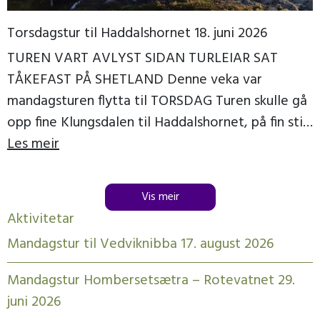
Torsdagstur til Haddalshornet 18. juni 2026
TUREN VART AVLYST SIDAN TURLEIAR SAT
TÅKEFAST PÅ SHETLAND Denne veka var
mandagsturen flytta til TORSDAG Turen skulle gå
opp fine Klungsdalen til Haddalshornet, på fin sti
til topps, der […]
Les meir
Vis meir
Aktivitetar
Mandagstur til Vedviknibba 17. august 2026
Mandagstur Hombersetsætra – Rotevatnet 29.
juni 2026