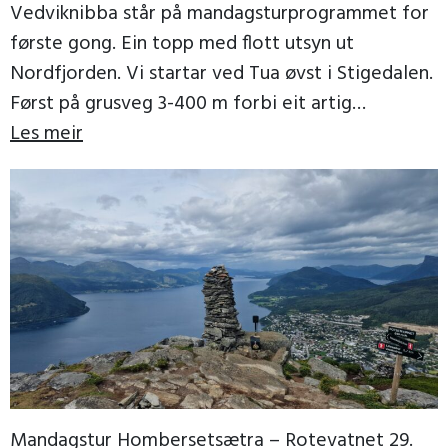
Vedviknibba står på mandagsturprogrammet for
første gong. Ein topp med flott utsyn ut
Nordfjorden. Vi startar ved Tua øvst i Stigedalen.
Først på grusveg 3-400 m forbi eit artig
trollgjerde, […]
Les meir
Mandagstur Hombersetsætra – Rotevatnet 29.