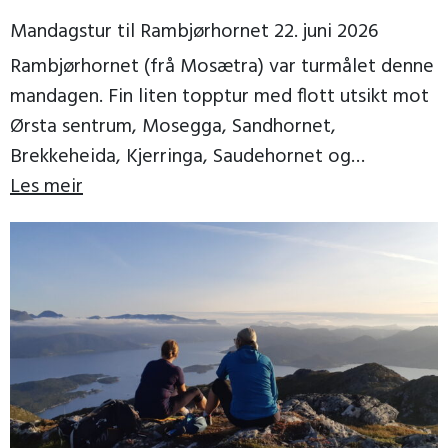
Mandagstur til Rambjørhornet 22. juni 2026
Rambjørhornet (frå Mosætra) var turmålet denne
mandagen. Fin liten topptur med flott utsikt mot
Ørsta sentrum, Mosegga, Sandhornet,
Brekkeheida, Kjerringa, Saudehornet og
Vassdalstinden. Vi fekk ein fin kveld, til og […]
Les meir