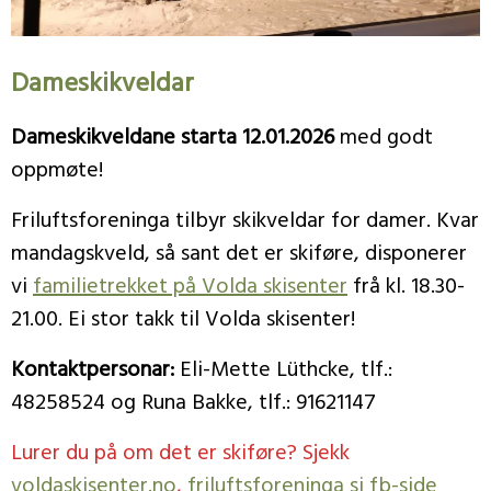
Dameskikveldar
Dameskikveldane starta 12.01.2026
med godt
oppmøte!
Friluftsforeninga tilbyr skikveldar for damer. Kvar
mandagskveld, så sant det er skiføre, disponerer
vi
familietrekket på Volda skisenter
frå kl. 18.30-
21.00. Ei stor takk til Volda skisenter!
Kontaktpersonar:
Eli-Mette Lüthcke, tlf.:
48258524 og Runa Bakke, tlf.: 91621147
Lurer du på om det er skiføre? Sjekk
voldaskisenter.no
,
friluftsforeninga si fb-side