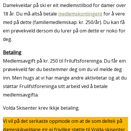
Damekveldar på ski er eit medlemstilbod for damer over
18 år. Du må altså betale
medlemskontingent
for å vere
med på dette (familiemedlemskap: kr. 250/år). Du kan få
ein prøvekveld dersom du lurer på om dette er noko for
deg.
Betaling
Medlemsavgift på kr. 250 til Friluftsforeninga. Du får ein
prøvekveld før du bestemmer deg om du vil melde deg
inn. Men hugs at vi har mange andre aktivitetar og at du
støttar Frulifstforeninga sitt arbeid ved å betale
medlemsavgifta.
Volda Skisenter krev ikkje betaling.
Vi vil på det serkaste oppmode om at de som deltek på
dameskikveldane gir ei frivilleg støtte til Volda skisenter.