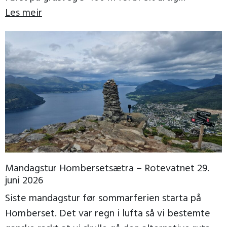
trollgjerde, […]
Les meir
Mandagstur Hombersetsætra – Rotevatnet 29.
juni 2026
Siste mandagstur før sommarferien starta på
Homberset. Det var regn i lufta så vi bestemte