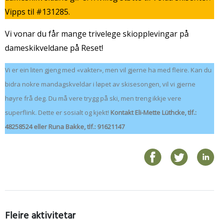
Vipps til #131285.
Vi vonar du får mange trivelege skiopplevingar på
dameskikveldane på Reset!
Vi er ein liten gjeng med «vakter», men vil gjerne ha med fleire. Kan du
bidra nokre mandagskveldar i løpet av skisesongen, vil vi gjerne
høyre frå deg. Du må vere trygg på ski, men treng ikkje vere
superflink. Dette er sosialt og kjekt!
Kontakt Eli-Mette Lüthcke, tlf.:
48258524 eller Runa Bakke, tlf.: 91621147
Fleire aktivitetar