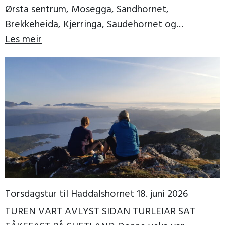
Ørsta sentrum, Mosegga, Sandhornet,
Brekkeheida, Kjerringa, Saudehornet og
Vassdalstinden. Vi fekk ein fin kveld, til og […]
Les meir
Torsdagstur til Haddalshornet 18. juni 2026
TUREN VART AVLYST SIDAN TURLEIAR SAT