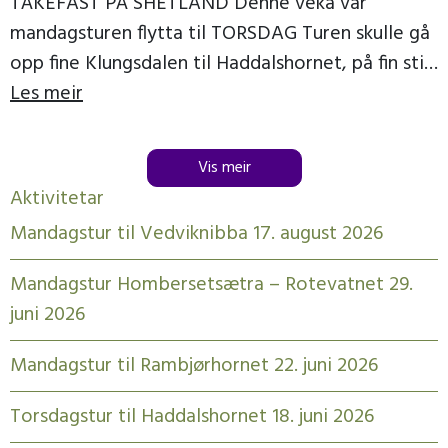
TÅKEFAST PÅ SHETLAND Denne veka var
mandagsturen flytta til TORSDAG Turen skulle gå
opp fine Klungsdalen til Haddalshornet, på fin sti
til topps, der […]
Les meir
Vis meir
Aktivitetar
Mandagstur til Vedviknibba 17. august 2026
Mandagstur Hombersetsætra – Rotevatnet 29.
juni 2026
Mandagstur til Rambjørhornet 22. juni 2026
Torsdagstur til Haddalshornet 18. juni 2026