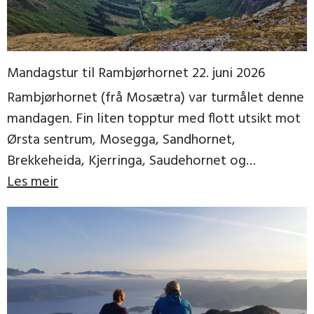
Mandagstur til Rambjørhornet 22. juni 2026
Rambjørhornet (frå Mosætra) var turmålet denne
mandagen. Fin liten topptur med flott utsikt mot
Ørsta sentrum, Mosegga, Sandhornet,
Brekkeheida, Kjerringa, Saudehornet og
Vassdalstinden. Vi fekk ein fin kveld, til og […]
Les meir