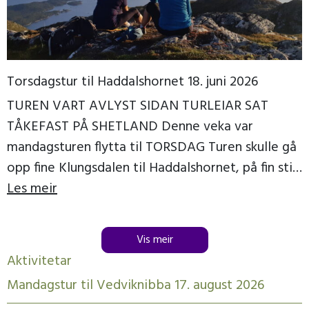
Torsdagstur til Haddalshornet 18. juni 2026
TUREN VART AVLYST SIDAN TURLEIAR SAT
TÅKEFAST PÅ SHETLAND Denne veka var
mandagsturen flytta til TORSDAG Turen skulle gå
opp fine Klungsdalen til Haddalshornet, på fin sti
til topps, der […]
Les meir
Vis meir
Aktivitetar
Mandagstur til Vedviknibba 17. august 2026