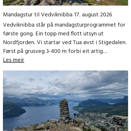
Mandagstur til Vedviknibba 17. august 2026
Vedviknibba står på mandagsturprogrammet for
første gong. Ein topp med flott utsyn ut
Nordfjorden. Vi startar ved Tua øvst i Stigedalen.
Først på grusveg 3-400 m forbi eit artig
trollgjerde, […]
Les meir