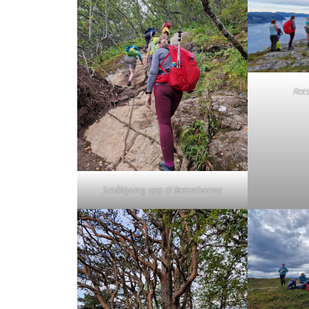
Rots
Småklyving opp til Rotsethornet