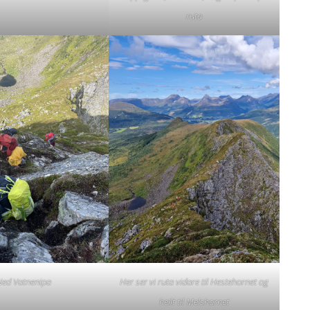
ruta
Ned Vatnenipa
Her ser vi ruta vidare til Hestehornet og
heilt til Melshornet