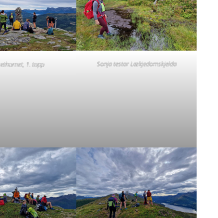
Sonja testar Lækjedomskjelda
ethornet, 1. topp