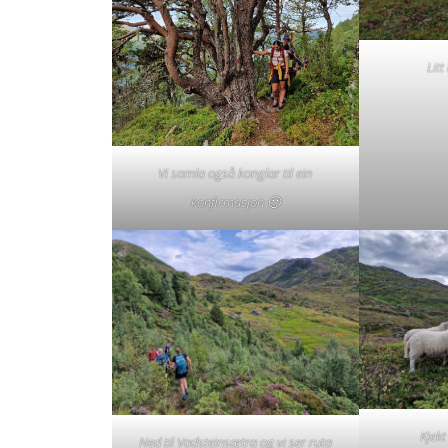
Litt
Vi samla også konglar til ein
konfirmasjon 🙂
Kjekt
Ned til Vadsteinsætra og vi ser ruta