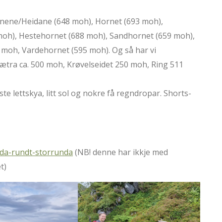
annene/Heidane (648 moh), Hornet (693 moh),
 moh), Hestehornet (688 moh), Sandhornet (659 moh),
 moh, Vardehornet (595 moh). Og så har vi
tra ca. 500 moh, Krøvelseidet 250 moh, Ring 511
este lettskya, litt sol og nokre få regndropar. Shorts-
lda-rundt-storrunda
(NB! denne har ikkje med
t)