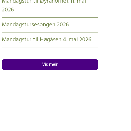
Mandagstur til Øyrahornet 11. mai
2026
Mandagstursesongen 2026
Mandagstur til Høgåsen 4. mai 2026
Vis meir