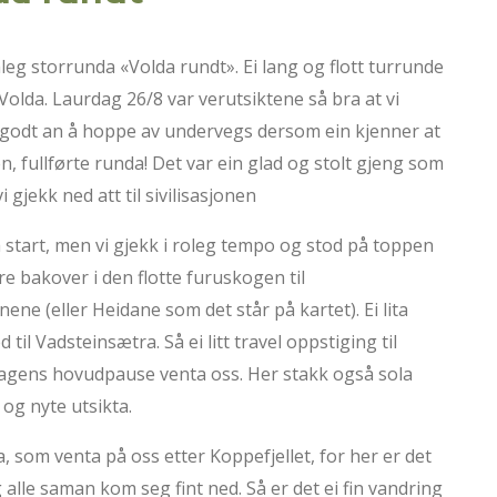
mleg storrunda «Volda rundt». Ei lang og flott turrunde
olda. Laurdag 26/8 var verutsiktene så bra at vi
r godt an å hoppe av undervegs dersom ein kjenner at
en, fullførte runda! Det var ein glad og stolt gjeng som
 gjekk ned att til sivilisasjonen
brå start, men vi gjekk i roleg tempo og stod på toppen
are bakover i den flotte furuskogen til
ene (eller Heidane som det står på kartet). Ei lita
 til Vadsteinsætra. Så ei litt travel oppstiging til
dagens hovudpause venta oss. Her stakk også sola
 og nyte utsikta.
, som venta på oss etter Koppefjellet, for her er det
alle saman kom seg fint ned. Så er det ei fin vandring