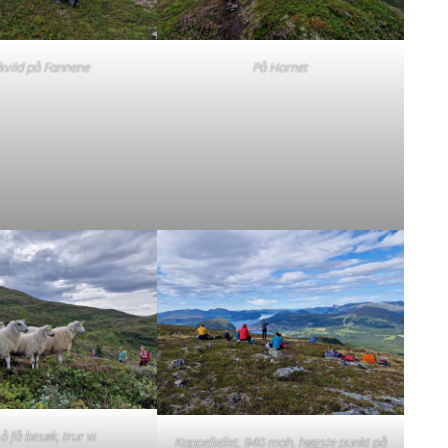
 kvild på Fannene
På Hornet
 å få besøk, trur vi
Koppefjellet, 940 moh, høgste punkt på