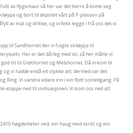
 fullt av flygemaur så her var det berre å kome seg
kiløypa og bort til depotet vårt på P-plassen på
fyll av mat og drikke, og vi fekk legge i frå oss det vi
p til Sandhornet der vi fulgte skiløypa til
krysset». Her er det dårleg med sti, så her måtte vi
 god sti til Grøthornet og Melshornet. Då vi kom til
g og vi hadde endå eit stykke att, dermed var det
 Ring. Vi vandra vidare inn i ein flott solnedgang. På
siste etappe ned til sivilisasjonen. Vi kom oss ned att
2410 høgdemeter ned, ein haug med skritt og ein