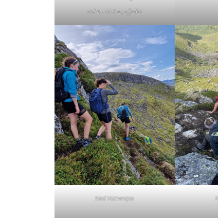
vidare til Koppefjellet
Ned Vatnenipa