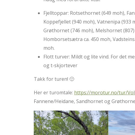
Fjelltoppar: Rotsethornet (649 moh), F
Koppefjellet (940 moh), Vatnenipa (933
Grøthornet (746 moh), Melshornet (807)
Homborsetsætra ca. 450 moh, Vadsteinsæ
moh.
Flott turver: Mildt og lite vind. For det m
og t-skjortever
Takk for turen! 🙂
Her er turomtale:
https://morotur.no/tur/Vo
Fannene/Heidane, Sandhornet og Grøthorne