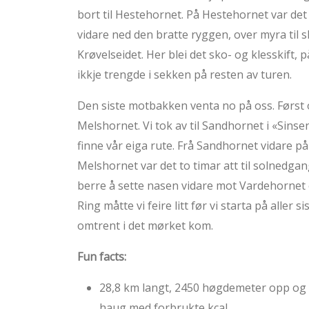
bort til Hestehornet. På Hestehornet var det
vidare ned den bratte ryggen, over myra til s
Krøvelseidet. Her blei det sko- og klesskift, på
ikkje trengde i sekken på resten av turen.
Den siste motbakken venta no på oss. Først op
Melshornet. Vi tok av til Sandhornet i «Sinsen
finne vår eiga rute. Frå Sandhornet vidare på
Melshornet var det to timar att til solnedgan
berre å sette nasen vidare mot Vardehornet og
Ring måtte vi feire litt før vi starta på aller 
omtrent i det mørket kom.
Fun facts:
28,8 km langt, 2450 høgdemeter opp og 
haug med forbrukte kcal.