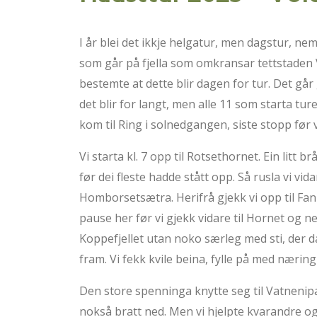
I år blei det ikkje helgatur, men dagstur, ne
som går på fjella som omkransar tettstaden V
bestemte at dette blir dagen for tur. Det gå
det blir for langt, men alle 11 som starta tur
kom til Ring i solnedgangen, siste stopp før vi
Vi starta kl. 7 opp til Rotsethornet. Ein litt 
før dei fleste hadde stått opp. Så rusla vi vid
Homborsetsætra. Herifrå gjekk vi opp til Fann
pause her før vi gjekk vidare til Hornet og ned
Koppefjellet utan noko særleg med sti, der 
fram. Vi fekk kvile beina, fylle på med næring
Den store spenninga knytte seg til Vatnenipa
nokså bratt ned. Men vi hjelpte kvarandre og 