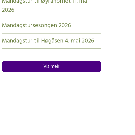
Mandagstur til Øyrahornet 11. mai
2026
Mandagstursesongen 2026
Mandagstur til Høgåsen 4. mai 2026
Vis meir