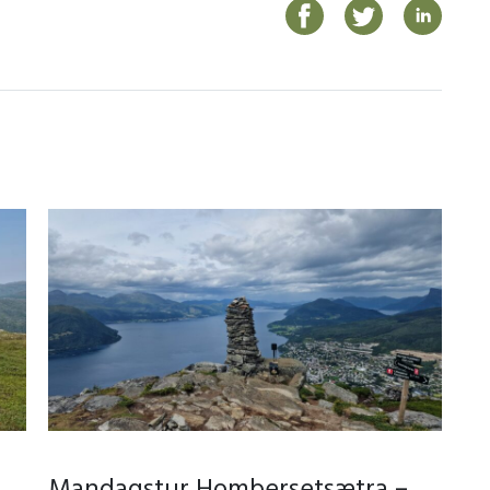
Mandagstur Hombersetsætra –