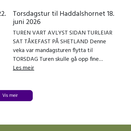
2.
Torsdagstur til Haddalshornet 18.
juni 2026
TUREN VART AVLYST SIDAN TURLEIAR
SAT TÅKEFAST PÅ SHETLAND Denne
veka var mandagsturen flytta til
TORSDAG Turen skulle gå opp fine
g
Klungsdalen til Haddalshornet, på fin sti
Les meir
 og
til topps, der […]
Vis meir