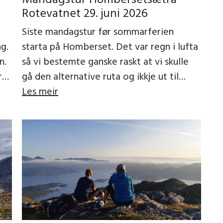
Rotevatnet 29. juni 2026
Siste mandagstur før sommarferien
g.
starta på Homberset. Det var regn i lufta
n.
så vi bestemte ganske raskt at vi skulle
rst
gå den alternative ruta og ikkje ut til
Rotsethornet. Men […]
Les meir