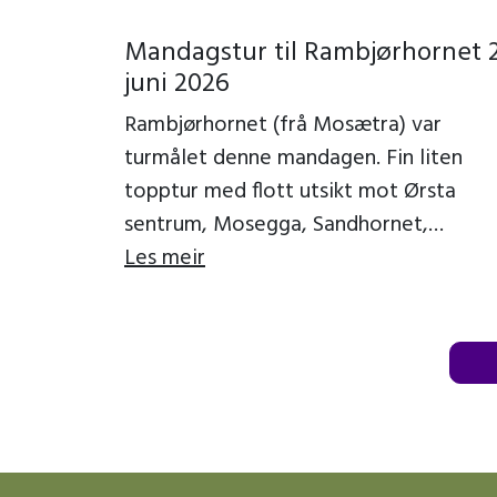
Mandagstur til Rambjørhornet 2
juni 2026
Rambjørhornet (frå Mosætra) var
turmålet denne mandagen. Fin liten
topptur med flott utsikt mot Ørsta
sentrum, Mosegga, Sandhornet,
Brekkeheida, Kjerringa, Saudehornet o
Les meir
Vassdalstinden. Vi fekk ein fin kveld, til
[…]