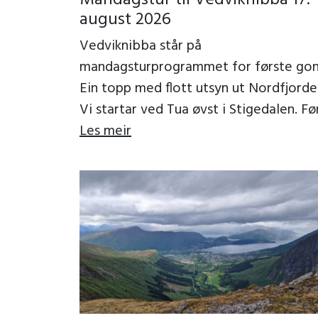
august 2026
Vedviknibba står på
mandagsturprogrammet for første gon
Ein topp med flott utsyn ut Nordfjorde
Vi startar ved Tua øvst i Stigedalen. Fø
på grusveg 3-400 m forbi eit artig
Les meir
trollgjerde, […]