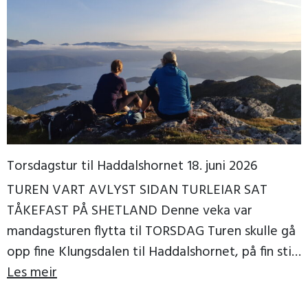
Torsdagstur til Haddalshornet 18. juni 2026
TUREN VART AVLYST SIDAN TURLEIAR SAT
TÅKEFAST PÅ SHETLAND Denne veka var
mandagsturen flytta til TORSDAG Turen skulle gå
opp fine Klungsdalen til Haddalshornet, på fin sti
til topps, der […]
Les meir