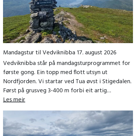
Mandagstur til Vedviknibba 17. august 2026
Vedviknibba står på mandagsturprogrammet for
første gong. Ein topp med flott utsyn ut
Nordfjorden. Vi startar ved Tua øvst i Stigedalen.
Først på grusveg 3-400 m forbi eit artig
trollgjerde, […]
Les meir