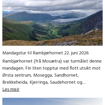
Mandagstur til Rambjørhornet 22. juni 2026
Rambjørhornet (frå Mosætra) var turmålet denne
mandagen. Fin liten topptur med flott utsikt mot
Ørsta sentrum, Mosegga, Sandhornet,
Brekkeheida, Kjerringa, Saudehornet og
Vassdalstinden. Vi fekk ein fin kveld, til og […]
Les meir