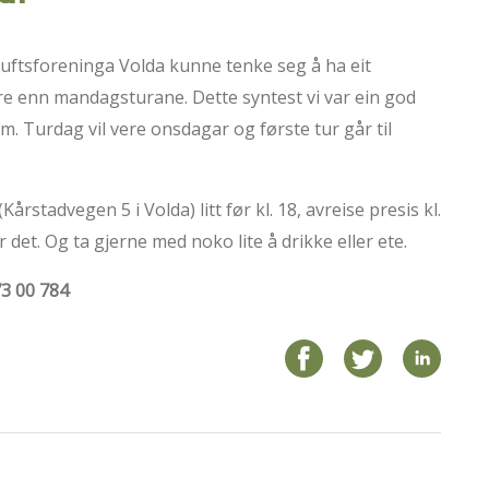
uftsforeninga Volda kunne tenke seg å ha eit
lare enn mandagsturane. Dette syntest vi var ein god
ram. Turdag vil vere onsdagar og første tur går til
stadvegen 5 i Volda) litt før kl. 18, avreise presis kl.
for det. Og ta gjerne med noko lite å drikke eller ete.
73 00 784