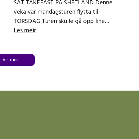
SAT TÅKEFAST PÅ SHETLAND Denne
veka var mandagsturen flytta til
TORSDAG Turen skulle gå opp fine
g
Klungsdalen til Haddalshornet, på fin sti
Les meir
 og
til topps, der […]
Vis meir