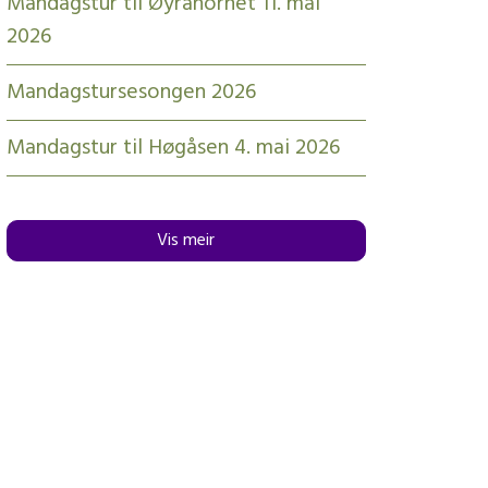
Mandagstur til Øyrahornet 11. mai
2026
Mandagstursesongen 2026
Mandagstur til Høgåsen 4. mai 2026
Vis meir