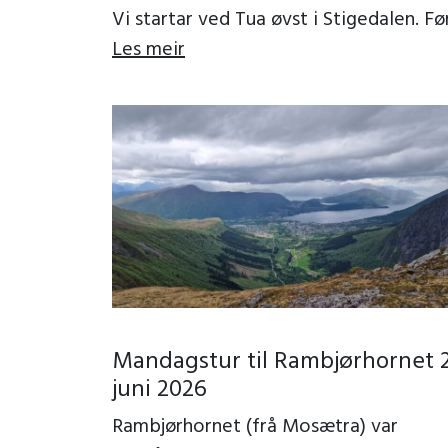
Vi startar ved Tua øvst i Stigedalen. Fø
på grusveg 3-400 m forbi eit artig
Les meir
trollgjerde, […]
Mandagstur til Rambjørhornet 2
juni 2026
Rambjørhornet (frå Mosætra) var