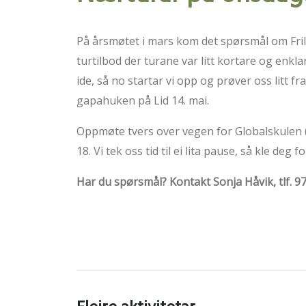
På årsmøtet i mars kom det spørsmål om Fril
turtilbod der turane var litt kortare og enk
ide, så no startar vi opp og prøver oss litt f
gapahuken på Lid 14. mai.
Oppmøte tvers over vegen for Globalskulen (Kår
18. Vi tek oss tid til ei lita pause, så kle deg 
Har du spørsmål? Kontakt Sonja Håvik, tlf. 9