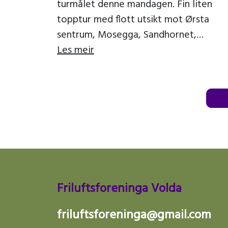
turmålet denne mandagen. Fin liten
topptur med flott utsikt mot Ørsta
sentrum, Mosegga, Sandhornet,
Brekkeheida, Kjerringa, Saudehornet o
Les meir
Vassdalstinden. Vi fekk ein fin kveld, til
[…]
Friluftsforeninga Volda
friluftsforeninga@gmail.com