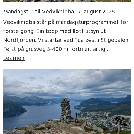
Mandagstur til Vedviknibba 17. august 2026
Vedviknibba står på mandagsturprogrammet for
første gong. Ein topp med flott utsyn ut
Nordfjorden. Vi startar ved Tua øvst i Stigedalen.
Først på grusveg 3-400 m forbi eit artig
trollgjerde, […]
Les meir