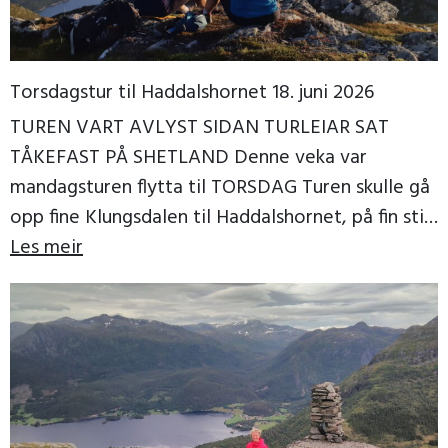
Torsdagstur til Haddalshornet 18. juni 2026
TUREN VART AVLYST SIDAN TURLEIAR SAT
TÅKEFAST PÅ SHETLAND Denne veka var
mandagsturen flytta til TORSDAG Turen skulle gå
opp fine Klungsdalen til Haddalshornet, på fin sti
til topps, der […]
Les meir