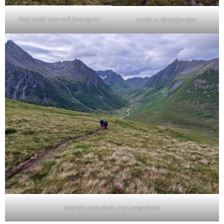
Flott utsikt som må forevigast
Utsikt ut Ørstafjorden
Ned att med utsikt mot Langedalen